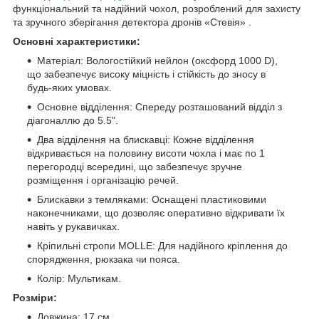
функціональний та надійний чохол, розроблений для захисту
та зручного зберігання детектора дронів «Стевія» .
Основні характеристики:
Матеріал: Вологостійкий нейлон (оксфорд 1000 D),
що забезпечує високу міцність і стійкість до зносу в
будь-яких умовах.
Основне відділення: Спереду розташований відділ з
діагоналлю до 5.5".
Два відділення на блискавці: Кожне відділення
відкривається на половину висоти чохла і має по 1
перегородці всередині, що забезпечує зручне
розміщення і організацію речей.
Блискавки з темляками: Оснащені пластиковими
наконечниками, що дозволяє оперативно відкривати їх
навіть у рукавичках.
Кріпильні стропи MOLLE: Для надійного кріплення до
спорядження, рюкзака чи пояса.
Колір: Мультикам.
Розміри:
Довжина: 17 см