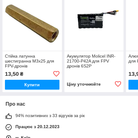
Стійка латунна
Акумулятор Molicel INR-
Алюм
шестигранна М3х25 для
21700-P42A для FPV
для 
FPV-дронів
дронів 6S2P
13,50
13,
₴
Ціну уточнюйте
Купити
Про нас
94% позитивних з 33 відгуків за рік
Працює з 20.12.2023
м. Київ