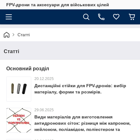
FPV-дрони та аксесуари для військових цілей
Статті
Статті
Основний розділ
20.12.2025
Дистанційні стійки для FPV-дронів: вибір
матеріалу, форми та розмірів.
29.06.2025
Види матеріалів для виготовлення
антидронових сіток: різниця між капроном,
нейлоном, поліамідом, поліестером та
поліпропіленом