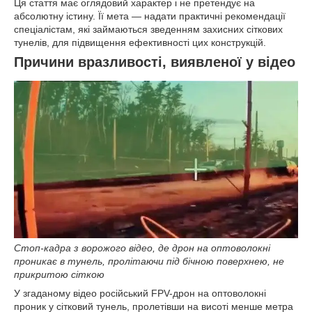
Ця стаття має оглядовий характер і не претендує на
абсолютну істину. Її мета — надати практичні рекомендації
спеціалістам, які займаються зведенням захисних сіткових
тунелів, для підвищення ефективності цих конструкцій.
Причини вразливості, виявленої у відео
Стоп-кадра з ворожого відео, де дрон на оптоволокні
проникає в тунель, пролітаючи під бічною поверхнею, не
прикритою сіткою
У згаданому відео російський FPV-дрон на оптоволокні
проник у сітковий тунель, пролетівши на висоті менше метра