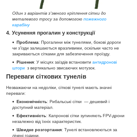
Один з варіантів з'эмного кріплення сітки до
металевого тросу за допомогою
пожежного
карабіну
4. Усунення прогалин у конструкції
Проблема
: Прогалини між тунелями, бокові дороги
чи з’їзди залишаються вразливими, оскільки часто не
закриваються сітками для забезпечення проїзду.
Рішення
: У місцях заїздів встановити
антидронові
штори
з вертикально звисаючих мотузок.
Переваги сіткових тунелів
Незважаючи на недоліки, сіткові тунелі мають значні
переваги:
Економічність
: Рибальські сітки — дешевий і
доступний матеріал.
Ефективність
: Капронові сітки зупиняють FPV-дрони
незалежно від їхніх характеристик.
Швидке розгортання
: Тунелі встановлюються за
лічені години.