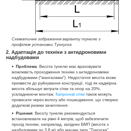
Схематичне зображення варіанту тунелю з
профілем установки Тунгуска
2. Адаптація до техніки з антидроновими
надбудовами
Проблема
: Висота тунелю має враховувати
можливість проходження техніки з антидроновими
надбудовами ("мангалами"). Недостатня висота може
призвести до руйнування конструкції, тоді як надмірна
висота збільшує витрати сітки та опор на 20%,
ускладнюючи монтаж.
Капронові сітки
також можуть
провисати через вологу або пошкодження, що створює
додаткові ризики зачеплення.
Рішення
: Висоту тунелю рекомендується
встановлювати на рівні 4 метрів, щоб забезпечити
прохід техніки, наприклад, західних БМП (висота з
надбудовами до 3,8 м) або машин типу "Тунгуска"