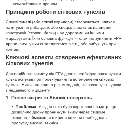
низьколітаючим дронам.
Принципи роботи сіткових тунелів
Сіткові тунелі (або сіткові коридори) створюються шляхом
натягування рибацьких або спеціальних сіток на опорні
конструкції (стовпи, балки) над дорогами чи іншими
маршрутами. Їхня основна функція — фізично зупиняти FPV-
дрони, змушуючи їх заплутатися в сітці або вибухнути при
контакті.
Ключові аспекти створення ефективних
сіткових тунелів
Для надійного захисту від FPV-дронів необхідно враховувати
кілька аспектів при проектуванні та встановленні сіткових
тунелів. Нижче наведено рекомендації, які враховують уроки
з недавнього інциденту.
1. Повне закриття бічних поверхонь
Проблема
: У відео сітка була коротшою на метр, що
дозволило дрону проникнути знизу через свідоме
рішення, обмеження ширини сітки чи необхідність
пропуску високої техніки.