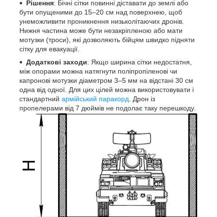
Рішення
: Бічні сітки повинні діставати до землі або
бути опущеними до 15–20 см над поверхнею, щоб
унеможливити проникнення низьколітаючих дронів.
Нижня частина може бути незакріпленою або мати
мотузки (троси), які дозволяють бійцям швидко підняти
сітку для евакуації.
Додаткові заходи
: Якщо ширина сітки недостатня,
між опорами можна натягнути поліпропіленові чи
капронові мотузки діаметром 3–5 мм на відстані 30 см
одна від одної. Для цих цілей можна використовувати і
стандартний
армійський паракорд
. Дрон із
пропелерами від 7 дюймів не подолає таку перешкоду.