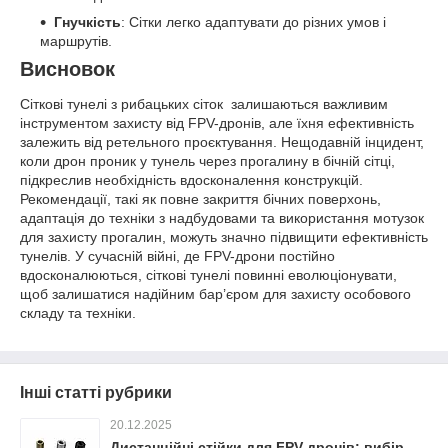
Гнучкість
: Сітки легко адаптувати до різних умов і
маршрутів.
Висновок
Сіткові тунелі з рибацьких сіток залишаються важливим
інструментом захисту від FPV-дронів, але їхня ефективність
залежить від ретельного проєктування. Нещодавній інцидент,
коли дрон проник у тунель через прогалину в бічній сітці,
підкреслив необхідність вдосконалення конструкцій.
Рекомендації, такі як повне закриття бічних поверхонь,
адаптація до техніки з надбудовами та використання мотузок
для захисту прогалин, можуть значно підвищити ефективність
тунелів. У сучасній війні, де FPV-дрони постійно
вдосконалюються, сіткові тунелі повинні еволюціонувати,
щоб залишатися надійним бар’єром для захисту особового
складу та техніки.
Інші статті рубрики
20.12.2025
Дистанційні стійки для FPV-дронів: вибір