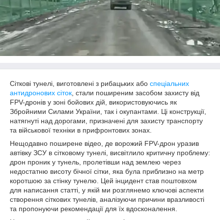
Сіткові тунелі, виготовлені з рибацьких або
спеціальних
антидронових сіток
, стали поширеним засобом захисту від
FPV-дронів у зоні бойових дій, використовуючись як
Збройними Силами України, так і окупантами. Ці конструкції,
натягнуті над дорогами, призначені для захисту транспорту
та військової техніки в прифронтових зонах.
Нещодавно поширене відео, де ворожий FPV-дрон уразив
автівку ЗСУ в сітковому тунелі, висвітлило критичну проблему:
дрон проник у тунель, пролетівши над землею через
недостатню висоту бічної сітки, яка була приблизно на метр
коротшою за стінку тунелю. Цей інцидент став поштовхом
для написання статті, у якій ми розглянемо ключові аспекти
створення сіткових тунелів, аналізуючи причини вразливості
та пропонуючи рекомендації для їх вдосконалення.