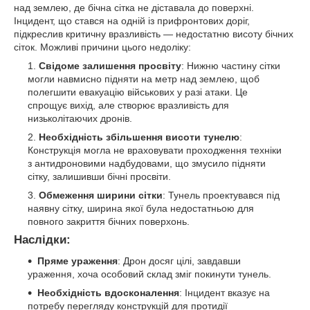
над землею, де бічна сітка не діставала до поверхні.
Інцидент, що стався на одній із прифронтових доріг,
підкреслив критичну вразливість — недостатню висоту бічних
сіток. Можливі причини цього недоліку:
Свідоме залишення просвіту
: Нижню частину сітки
могли навмисно підняти на метр над землею, щоб
полегшити евакуацію військових у разі атаки. Це
спрощує вихід, але створює вразливість для
низьколітаючих дронів.
Необхідність збільшення висоти тунелю
:
Конструкція могла не враховувати проходження техніки
з антидроновими надбудовами, що змусило підняти
сітку, залишивши бічні просвіти.
Обмеження ширини сітки
: Тунель проектувався під
наявну сітку, ширина якої була недостатньою для
повного закриття бічних поверхонь.
Наслідки:
Пряме ураження
: Дрон досяг цілі, завдавши
ураження, хоча особовий склад зміг покинути тунель.
Необхідність вдосконалення
: Інцидент вказує на
потребу перегляду конструкцій для протидії